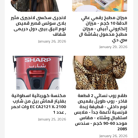
ميزان مطبخ رقمي عالي
لانجرى سكسى لانجيرى مثير
الدقة 10 كجم - ميزان
بلاى سوتس قصير قميص
إلكتروني أبيض - ميزان
نوم انيق بيبى دول حريمى
مطبخ محمول بشاشة ال
شفاف
سي دي
January 26, 2026
January 29, 2026
طقم روب نسائي 2 قطعة
مكنسة كهربائية اسطوانية
فاخر - روب طويل بقميص
بفليتر قماش بيل من شارب
نوم داخلي - قطيفة زبدة
فرنسية ناعمة جداً - ملابس
, عدد 1
استقبال وشتاء - مقاس
January 25, 2026
موحد 60-90 كجم - سندس
2085
January 26, 2026