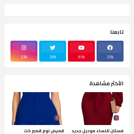
تابعنا
23k
39k
65k
25k
الأكثر مشاهدة
2
1
فستان للنساء موديل جديد
قميص نوم قصير كت