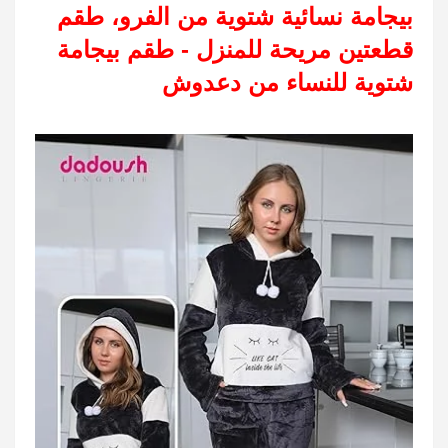
بيجامة نسائية شتوية من الفرو، طقم
قطعتين مريحة للمنزل - طقم بيجامة
شتوية للنساء من دعدوش