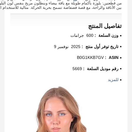
من قطعتين: بلوزة بأكمام طويلة مع ياقة بيضاء وبنطلون مريح بنفس لون البلوزة.
بين الأناقة والراحة، مع قصة فضفاضة تسمح بحرية الحركة. مثالية للاستخدام ا
تفاصيل المنتج
وزن السلعة ‏ : ‎
600 جرامات
تاريخ توفر أول منتج ‏ : ‎
2025 نوفمبر 9
ASIN ‏ : ‎
B0G1KKB7GV
رقم موديل السلعة ‏ : ‎
5669
للمزيد