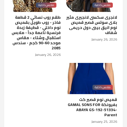
ملابس داخلية
ملابس داخلية
لانجرى سكسى لانجيرى مثير
طقم روب نسائي 2 قطعة
بلاى سوتس قصير قميص
فاخر - روب طويل بقميص
نوم انيق بيبى دول حريمى
نوم داخلي - قطيفة زبدة
شفاف
فرنسية ناعمة جداً - ملابس
استقبال وشتاء - مقاس
January 26, 2026
موحد 60-90 كجم - سندس
2085
January 26, 2026
ملابس داخلية
قميص نوم قصير كت
بفيونكة GAMAL SONS FOR
ABAYA GS-192-51334-
Parent
January 25, 2026