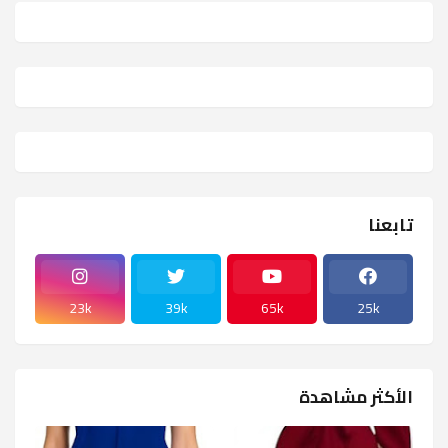
تابعنا
23k
39k
65k
25k
الأكثر مشاهدة