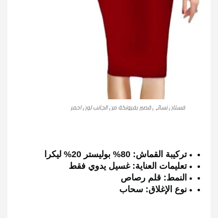
فستان نسائى قصير بفيونكة من الجانب لون احمر
تركيبة القماش: 80% بوليستر 20% ليكرا
تعليمات العناية: غسيل يدوي فقط
النمط: قلم رصاص
نوع الإغلاق: سحاب