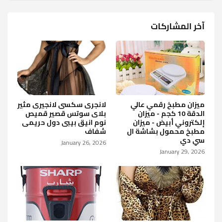
آخر المشاركات
ميزان مطبخ رقمي عالي
لانجرى سكسى لانجيرى مثير
الدقة 10 كجم - ميزان
بلاى سوتس قصير قميص
إلكتروني أبيض - ميزان
نوم انيق بيبى دول حريمى
مطبخ محمول بشاشة ال
شفاف
سي دي
January 26, 2026
January 29, 2026