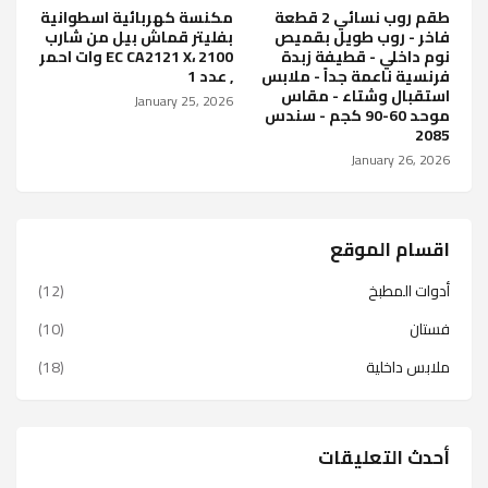
طقم روب نسائي 2 قطعة
مكنسة كهربائية اسطوانية
فاخر - روب طويل بقميص
بفليتر قماش بيل من شارب
نوم داخلي - قطيفة زبدة
فرنسية ناعمة جداً - ملابس
, عدد 1
استقبال وشتاء - مقاس
January 25, 2026
موحد 60-90 كجم - سندس
2085
January 26, 2026
اقسام الموقع
أدوات المطبخ
(12)
فستان
(10)
ملابس داخلية
(18)
أحدث التعليقات